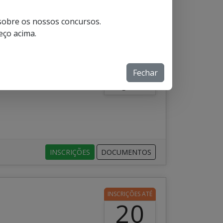
INSCRIÇÕES
DOCUMENTOS
LEGISLAÇÃO
 sobre os nossos concursos.
eço acima.
INSCRIÇÕES ATÉ
25
enau/SC
Fechar
Agosto
lador Interno.
INSCRIÇÕES
DOCUMENTOS
INSCRIÇÕES ATÉ
20