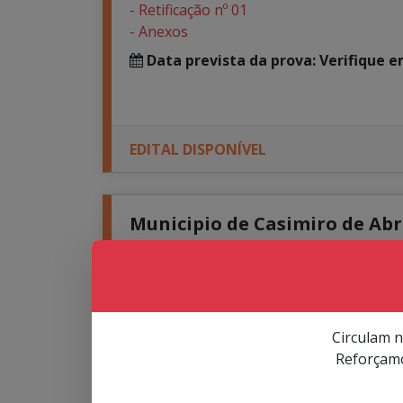
- Retificação nº 01
- Anexos
Data prevista da prova: Verifique 
EDITAL DISPONÍVEL
Municipio de Casimiro de Abre
Concurso Público para o cargo efetiv
Disponível em Documentos do Concurs
- Edital nº 01/2026 e Anexos
Data prevista da prova: 27/09/2026 
Circulam n
Reforçamo