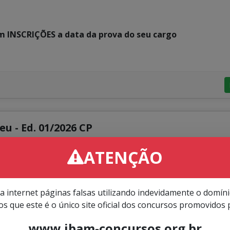
em INSCRIÇÕES a data da prova do seu cargo
u - Ed. 01/2026 CP
o de PROCURADOR MUNICIPAL
ATENÇÃO
o
09:00h
a internet páginas falsas utilizando indevidamente o domín
s que este é o único site oficial dos concursos promovidos 
www.ibam-concursos.org.br