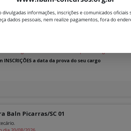
 divulgadas informações, inscrições e comunicados oficiais
ça dados pessoais, nem realize pagamentos, fora do ender
nau
ntes do quadro de pessoal da Câmara Municipal de Blum
8h do dia 25 de agosto de 2026.
para o cargo de Procurador e às 14h para o cargo de Contro
em INSCRIÇÕES a data da prova do seu cargo
a Baln Picarras/SC 01
ecário.
o dia 20/08/2026.