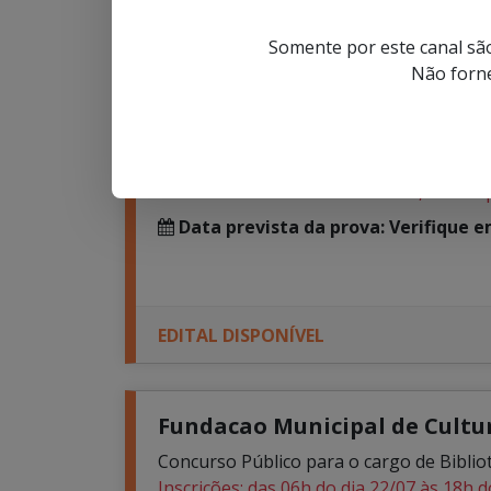
EDITAL DISPONÍVEL
Somente por este canal são
Não forne
Camara Municipal de Blume
CONCURSO PÚBLICO para vagas permane
Inscrições: da 6h do dia 27 de julho às 1
Provas: 27 de setembro de 2026, às 09h 
Data prevista da prova: Verifique 
EDITAL DISPONÍVEL
Fundacao Municipal de Cultur
Concurso Público para o cargo de Bibliot
Inscrições: das 06h do dia 22/07 às 18h d