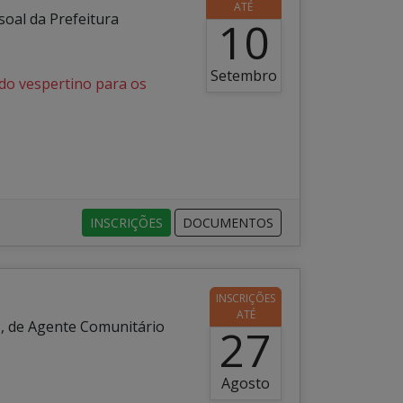
ATÉ
oal da Prefeitura
10
Setembro
odo vespertino para os
INSCRIÇÕES
DOCUMENTOS
INSCRIÇÕES
ATÉ
T, de Agente Comunitário
27
Agosto